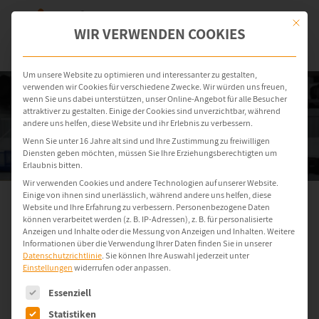
Mit dies
WIR VERWENDEN COOKIES
Um unsere Website zu optimieren und interessanter zu gestalten,
verwenden wir Cookies für verschiedene Zwecke. Wir würden uns freuen,
wenn Sie uns dabei unterstützen, unser Online-Angebot für alle Besucher
attraktiver zu gestalten. Einige der Cookies sind unverzichtbar, während
andere uns helfen, diese Website und ihr Erlebnis zu verbessern.
Wenn Sie unter 16 Jahre alt sind und Ihre Zustimmung zu freiwilligen
Diensten geben möchten, müssen Sie Ihre Erziehungsberechtigten um
Erlaubnis bitten.
Wir verwenden Cookies und andere Technologien auf unserer Website.
Einige von ihnen sind unerlässlich, während andere uns helfen, diese
Website und Ihre Erfahrung zu verbessern.
Personenbezogene Daten
OT-Backups automatisieren und
können verarbeitet werden (z. B. IP-Adressen), z. B. für personalisierte
Anzeigen und Inhalte oder die Messung von Anzeigen und Inhalten.
Weitere
Produktionsausfälle vermeiden
Informationen über die Verwendung Ihrer Daten finden Sie in unserer
Datenschutzrichtlinie
.
Sie können Ihre Auswahl jederzeit unter
Einstellungen
widerrufen oder anpassen.
Es folgt eine Liste der Service-Gruppen, für die eine Einwilligung e
Mit ondeso SR sichern Sie Ihre Industrie-PCs zuverlässig und
Essenziell
ohne Produktionsunterbrechung. Erstellen Sie vollständige
Statistiken