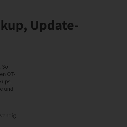
ckup, Update-
. So
nen OT-
kups,
he und
twendig