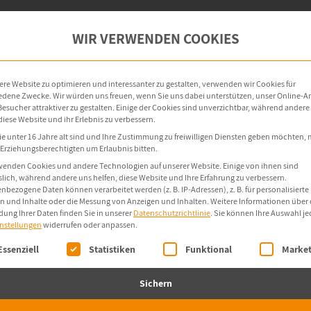
oint-Management
OT-Security
Produkte
WIR VERWENDEN COOKIES
re Website zu optimieren und interessanter zu gestalten, verwenden wir Cookies für
edene Zwecke. Wir würden uns freuen, wenn Sie uns dabei unterstützen, unser Online-
e Besucher attraktiver zu gestalten. Einige der Cookies sind unverzichtbar, während andere
diese Website und ihr Erlebnis zu verbessern.
e unter 16 Jahre alt sind und Ihre Zustimmung zu freiwilligen Diensten geben möchten,
e Erziehungsberechtigten um Erlaubnis bitten.
wenden Cookies und andere Technologien auf unserer Website. Einige von ihnen sind
slich, während andere uns helfen, diese Website und Ihre Erfahrung zu verbessern.
nbezogene Daten können verarbeitet werden (z. B. IP-Adressen), z. B. für personalisierte
n und Inhalte oder die Messung von Anzeigen und Inhalten.
Weitere Informationen über 
ung Ihrer Daten finden Sie in unserer
Datenschutzrichtlinie
.
Sie können Ihre Auswahl je
instellungen
widerrufen oder anpassen.
olgt eine Liste der Service-Gruppen, für die eine Einwi
Essenziell
Statistiken
Funktional
Market
Sichern