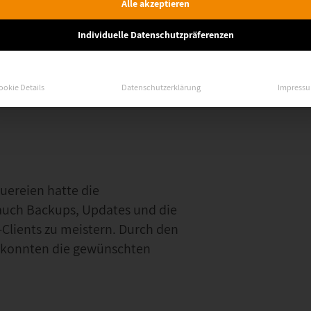
Alle akzeptieren
Individuelle Datenschutzpräferenzen
ookie Details
Datenschutzerklärung
Impress
uereien hatte die
 auch Backups, Updates und die
Clients zu meistern. Durch den
 konnten die gewünschten