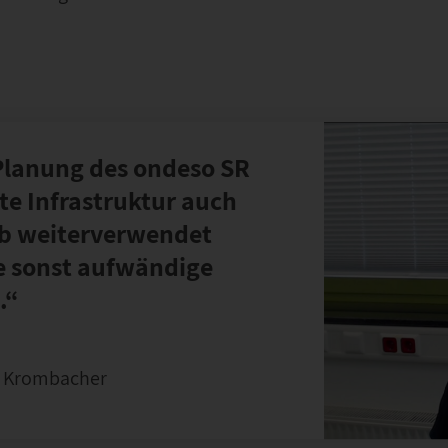
Planung des ondeso SR
te Infrastruktur auch
eb weiterverwendet
e sonst aufwändige
.“
n Krombacher