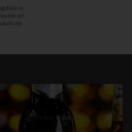
gsfälle in
 wurde ein
owohl die