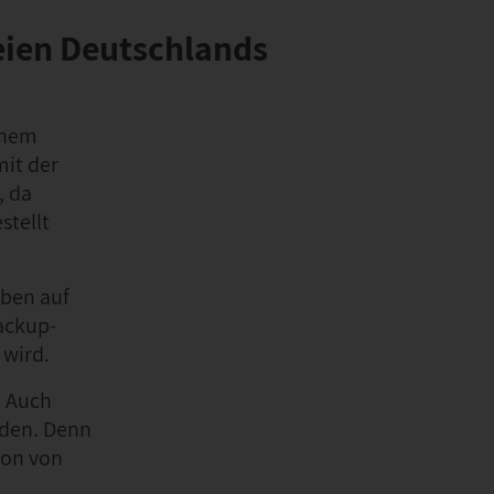
eien Deutschlands
inem
mit der
, da
stellt
aben auf
Backup-
 wird.
. Auch
rden. Denn
ion von