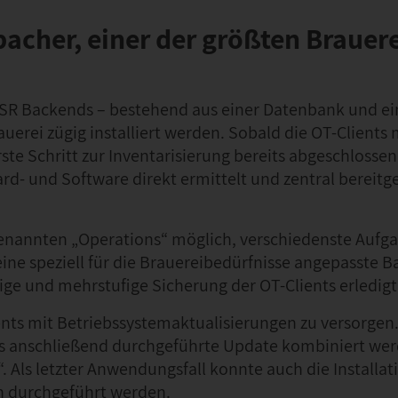
cher, einer der größten Brauer
o SR Backends – bestehend aus einer Datenbank und e
auerei zügig installiert werden. Sobald die OT-Clients 
e Schritt zur Inventarisierung bereits abgeschlossen
rd- und Software direkt ermittelt und zentral bereitge
genannten „Operations“ möglich, verschiedenste Aufg
eine speziell für die Brauereibedürfnisse angepasste 
ige und mehrstufige Sicherung der OT-Clients erledigt
lients mit Betriebssystemaktualisierungen zu versorgen
as anschließend durchgeführte Update kombiniert we
. Als letzter Anwendungsfall konnte auch die Installat
h durchgeführt werden.