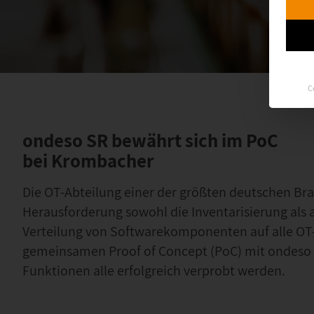
C
Success Story
ondeso SR bewährt sich im PoC
bei Krombacher
Die OT-Abteilung einer der größten deutschen Bra
Herausforderung sowohl die Inventarisierung als
Verteilung von Softwarekomponenten auf alle OT-
gemeinsamen Proof of Concept (PoC) mit ondeso
Funktionen alle erfolgreich verprobt werden.