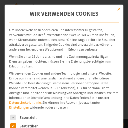
Mit dies
WIR VERWENDEN COOKIES
Um unsere Website zu optimieren und interessanter zu gestalten,
verwenden wir Cookies für verschiedene Zwecke. Wir würden uns freuen,
wenn Sie uns dabei unterstützen, unser Online-Angebot für alle Besucher
attraktiver zu gestalten. Einige der Cookies sind unverzichtbar, während
andere uns helfen, diese Website und ihr Erlebnis zu verbessern.
Wenn Sie unter 16 Jahre alt sind und Ihre Zustimmung zu freiwilligen
Diensten geben möchten, müssen Sie Ihre Erziehungsberechtigten um
Erlaubnis bitten.
Wir verwenden Cookies und andere Technologien auf unserer Website.
Einige von ihnen sind unerlässlich, während andere uns helfen, diese
Website und Ihre Erfahrung zu verbessern.
Personenbezogene Daten
können verarbeitet werden (z. B. IP-Adressen), z. B. für personalisierte
Anzeigen und Inhalte oder die Messung von Anzeigen und Inhalten.
Weitere
Informationen über die Verwendung Ihrer Daten finden Sie in unserer
Datenschutzrichtlinie
.
Sie können Ihre Auswahl jederzeit unter
Einstellungen
widerrufen oder anpassen.
Es folgt eine Liste der Service-Gruppen, für die eine Einwilligung e
Essenziell
Statistiken