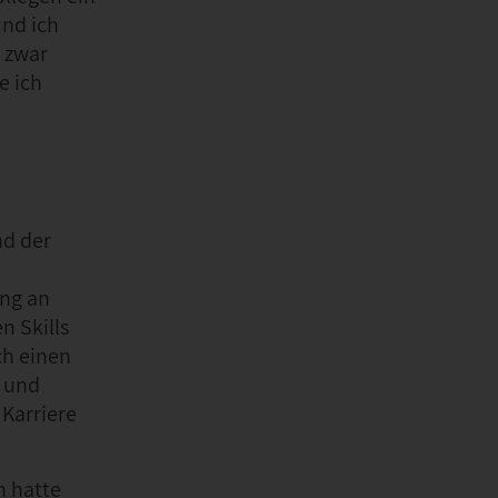
nd ich
t zwar
e ich
nd der
ang an
n Skills
ch einen
g und
Karriere
h hatte