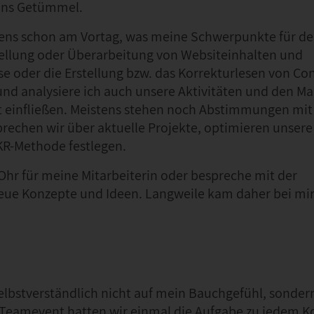
ins Getümmel.
stens schon am Vortag, was meine Schwerpunkte für d
ellung oder Überarbeitung von Websiteinhalten und
se oder die Erstellung bzw. das Korrekturlesen von Con
und analysiere ich auch unsere Aktivitäten und den M
eit einfließen. Meistens stehen noch Abstimmungen mit
sprechen wir über aktuelle Projekte, optimieren unsere
OKR-Methode festlegen.
 Ohr für meine Mitarbeiterin oder bespreche mit der
ue Konzepte und Ideen. Langweile kam daher bei mir
 selbstverständlich nicht auf mein Bauchgefühl, sonde
-Teamevent hatten wir einmal die Aufgabe zu jedem Ko