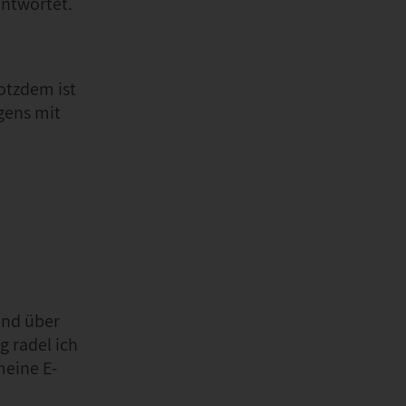
antwortet.
otzdem ist
gens mit
und über
g radel ich
meine E-