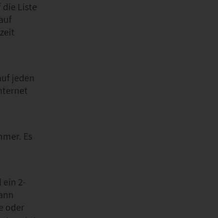
 die Liste
auf
zeit
auf jeden
nternet
mmer. Es
 ein 2-
kann
e oder