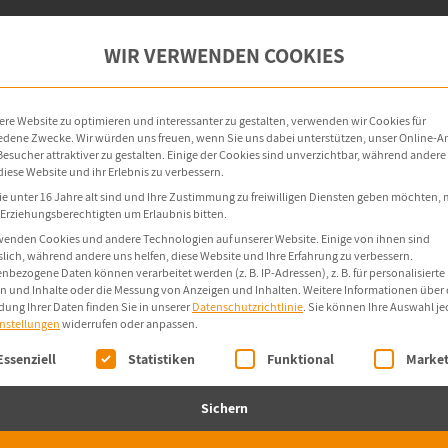
oint-Management
OT-Security
Produkte
WIR VERWENDEN COOKIES
re Website zu optimieren und interessanter zu gestalten, verwenden wir Cookies für
edene Zwecke. Wir würden uns freuen, wenn Sie uns dabei unterstützen, unser Online-
e Besucher attraktiver zu gestalten. Einige der Cookies sind unverzichtbar, während andere
diese Website und ihr Erlebnis zu verbessern.
e unter 16 Jahre alt sind und Ihre Zustimmung zu freiwilligen Diensten geben möchten,
e Erziehungsberechtigten um Erlaubnis bitten.
wenden Cookies und andere Technologien auf unserer Website. Einige von ihnen sind
slich, während andere uns helfen, diese Website und Ihre Erfahrung zu verbessern.
nbezogene Daten können verarbeitet werden (z. B. IP-Adressen), z. B. für personalisierte
n und Inhalte oder die Messung von Anzeigen und Inhalten.
Weitere Informationen über 
ung Ihrer Daten finden Sie in unserer
Datenschutzrichtlinie
.
Sie können Ihre Auswahl je
instellungen
widerrufen oder anpassen.
olgt eine Liste der Service-Gruppen, für die eine Einwi
Essenziell
Statistiken
Funktional
Market
Sichern