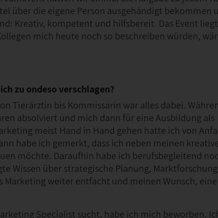
ttel über die eigene Person ausgehändigt bekommen u
d: Kreativ, kompetent und hilfsbereit. Das Event lieg
Kollegen mich heute noch so beschreiben würden, wär
dich zu ondeso verschlagen?
Von Tierärztin bis Kommissarin war alles dabei. Währe
ren absolviert und mich dann für eine Ausbildung als
arketing meist Hand in Hand gehen hatte ich von Anf
n habe ich gemerkt, dass ich neben meinen kreative
auen möchte. Daraufhin habe ich berufsbegleitend no
gte Wissen über strategische Planung, Marktforschun
s Marketing weiter entfacht und meinen Wunsch, eine 
rketing Specialist sucht, habe ich mich beworben. Ic