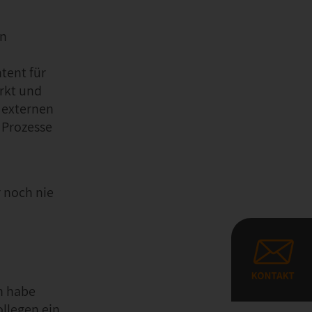
en
tent für
arkt und
 externen
 Prozesse
 noch nie
rn habe
llegen ein