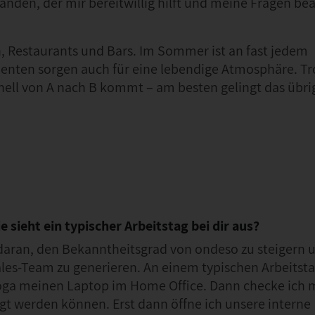
nden, der mir bereitwillig hilft und meine Fragen be
en, Restaurants und Bars. Im Sommer ist an fast jedem
nten sorgen auch für eine lebendige Atmosphäre. Tr
nell von A nach B kommt – am besten gelingt das übri
 sieht ein typischer Arbeitstag bei dir aus?
e daran, den Bekanntheitsgrad von ondeso zu steigern 
les-Team zu generieren. An einem typischen Arbeitsta
Yoga meinen Laptop im Home Office. Dann checke ich 
digt werden können. Erst dann öffne ich unsere interne