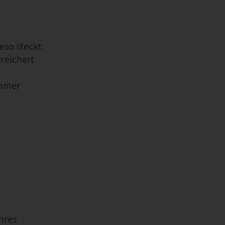
eso steckt.
ereichert
immer
hres