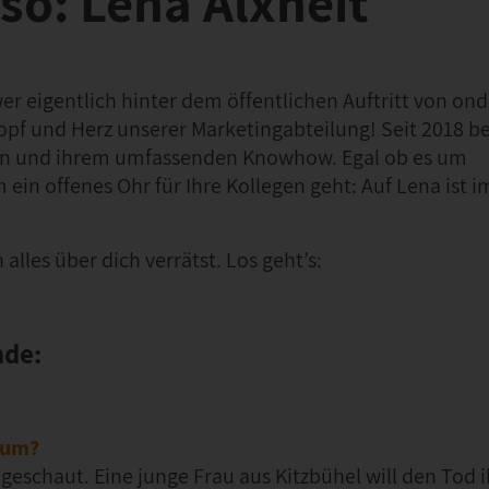
so: Lena Alxneit
wer eigentlich hinter dem öffentlichen Auftritt von ond
opf und Herz unserer Marketingabteilung! Seit 2018 b
een und ihrem umfassenden Knowhow. Egal ob es um
 ein offenes Ohr für Ihre Kollegen geht: Auf Lena ist 
alles über dich verrätst. Los geht’s:
nde:
rum?
eschaut. Eine junge Frau aus Kitzbühel will den Tod i