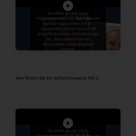
Sie sehen gerade einen
Platzhalterinhalt von
YouTube
. Um
auf den eigentlichen Inhalt
zuzugreifen, klicken Sie auf die
Schaltfläche unten. Bitte beachten
Sie, dass dabei Daten an
Drittanbieter weitergegeben
werden.
Mehr Informationen
Inhalt entsperren
Hier finden Sie die Aufzeichnung zu Teil 2:
Erforderlichen Service
akzeptieren und Inhalte
entsperren
Sie sehen gerade einen
Platzhalterinhalt von
YouTube
. Um