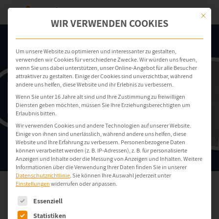
Mit dies
WIR VERWENDEN COOKIES
Um unsere Website zu optimieren und interessanter zu gestalten,
verwenden wir Cookies für verschiedene Zwecke. Wir würden uns freuen,
wenn Sie uns dabei unterstützen, unser Online-Angebot für alle Besucher
attraktiver zu gestalten. Einige der Cookies sind unverzichtbar, während
andere uns helfen, diese Website und ihr Erlebnis zu verbessern.
Wenn Sie unter 16 Jahre alt sind und Ihre Zustimmung zu freiwilligen
Diensten geben möchten, müssen Sie Ihre Erziehungsberechtigten um
Erlaubnis bitten.
Wir verwenden Cookies und andere Technologien auf unserer Website.
Einige von ihnen sind unerlässlich, während andere uns helfen, diese
Website und Ihre Erfahrung zu verbessern.
Personenbezogene Daten
können verarbeitet werden (z. B. IP-Adressen), z. B. für personalisierte
Anzeigen und Inhalte oder die Messung von Anzeigen und Inhalten.
Weitere
Informationen über die Verwendung Ihrer Daten finden Sie in unserer
Datenschutzrichtlinie
.
Sie können Ihre Auswahl jederzeit unter
Einstellungen
widerrufen oder anpassen.
Es folgt eine Liste der Service-Gruppen, für die eine Einwilligung e
Essenziell
05. März 2024 / BG / Lesedauer: 3 Min.
Statistiken