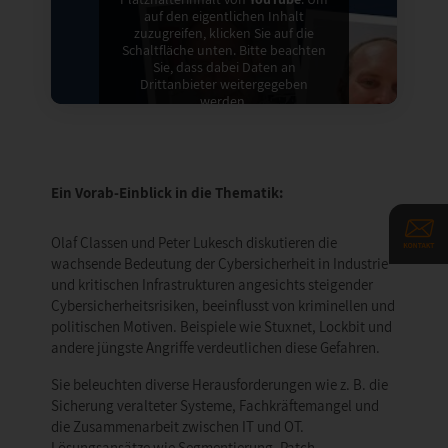
auf den eigentlichen Inhalt
zuzugreifen, klicken Sie auf die
Schaltfläche unten. Bitte beachten
Sie, dass dabei Daten an
Drittanbieter weitergegeben
werden.
Mehr Informationen
Inhalt entsperren
Ein Vorab-Einblick in die Thematik:
Erforderlichen Service
akzeptieren und Inhalte
Olaf Classen und Peter Lukesch diskutieren die
entsperren
wachsende Bedeutung der Cybersicherheit in Industrie
und kritischen Infrastrukturen angesichts steigender
Cybersicherheitsrisiken, beeinflusst von kriminellen und
politischen Motiven. Beispiele wie Stuxnet, Lockbit und
andere jüngste Angriffe verdeutlichen diese Gefahren.
Sie beleuchten diverse Herausforderungen wie z. B. die
Sicherung veralteter Systeme, Fachkräftemangel und
die Zusammenarbeit zwischen IT und OT.
Lösungsansätze wie Segmentierung, Patch-