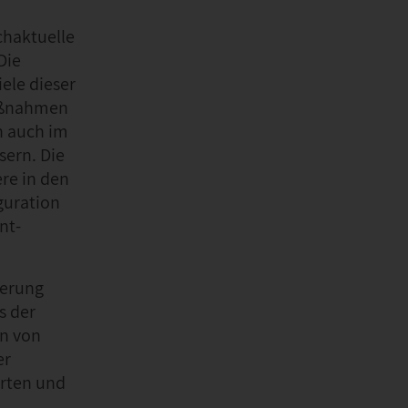
chaktuelle
Die
ele dieser
Maßnahmen
n auch im
ern. Die
re in den
guration
nt-
terung
s der
on von
er
erten und