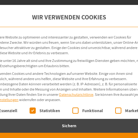
oint-Management
OT-Security
Produkte
WIR VERWENDEN COOKIES
re Website zu optimieren und interessanter zu gestalten, verwenden wir Cookies für
edene Zwecke. Wir würden uns freuen, wenn Sie uns dabei unterstützen, unser Online-
e Besucher attraktiver zu gestalten. Einige der Cookies sind unverzichtbar, während andere
diese Website und ihr Erlebnis zu verbessern.
e unter 16 Jahre alt sind und Ihre Zustimmung zu freiwilligen Diensten geben möchten,
e Erziehungsberechtigten um Erlaubnis bitten.
wenden Cookies und andere Technologien auf unserer Website. Einige von ihnen sind
slich, während andere uns helfen, diese Website und Ihre Erfahrung zu verbessern.
nbezogene Daten können verarbeitet werden (z. B. IP-Adressen), z. B. für personalisierte
n und Inhalte oder die Messung von Anzeigen und Inhalten.
Weitere Informationen über 
ung Ihrer Daten finden Sie in unserer
Datenschutzrichtlinie
.
Sie können Ihre Auswahl je
instellungen
widerrufen oder anpassen.
olgt eine Liste der Service-Gruppen, für die eine Einwi
Essenziell
Statistiken
Funktional
Market
Sichern