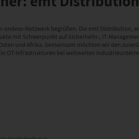
ner: emt Distributio
im ondeso-Netzwerk begrüßen. Die emt Distribution, e
odukte mit Schwerpunkt auf Sicherheits-, IT-Manageme
n Osten und Afrika. Gemeinsam möchten wir den zuverl
in OT-Infrastrukturen bei weltweiten Industrieunter
les bei emt Distribution