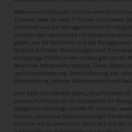
Mohammad Mobasseri, CEO von emt Distribution,
Themen, über die viele IT-Firmen diskutieren. E
Sicherheit und das Management von OT-Umgebung
Umgebungen als kritische Infrastrukturen betr
geben, um die Sicherheit und das Management d
Hinblick auf Cyber-Bedrohungen und IT-Heraus
einzigartige Plattform von ondeso gibt uns die 
Bereichen Infrastrukturanalyse, Client-Status u
und Automatisierung, Datensicherung und -wied
Überwachung, sicherer Datentransport und darü
Dem kann sich Nandini Sapru, Vice President of 
unseres Portfolios um ein komplettes OT-Manag
steigenden Nachfrage aus der Öl- und Gas- sowi
ondeso, innovative Softwarelösungen für das M
Industrie 4.0 zu entwickeln, deckt sich mit der
hochmodernen Technologien zu versorgen.“