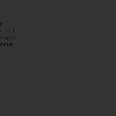
n
in
nt- und
ässigen
nehmen