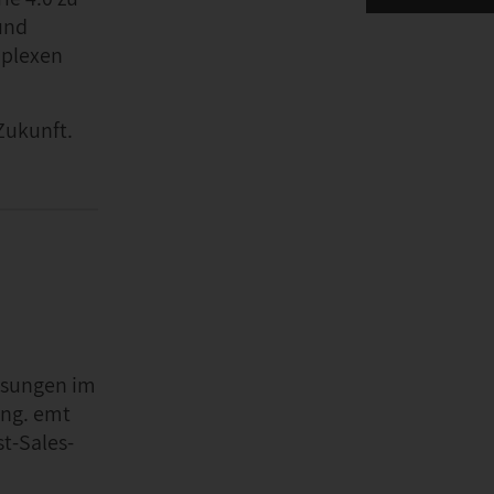
und
mplexen
Zukunft.
Lösungen im
ung. emt
t-Sales-