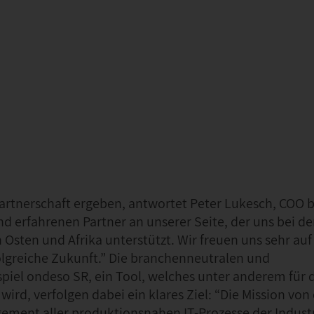
Partnerschaft ergeben, antwortet Peter Lukesch, COO 
nd erfahrenen Partner an unserer Seite, der uns bei de
Osten und Afrika unterstützt. Wir freuen uns sehr auf
greiche Zukunft.” Die branchenneutralen und
piel ondeso SR, ein Tool, welches unter anderem für 
d, verfolgen dabei ein klares Ziel: “Die Mission von 
ement aller produktionsnahen IT-Prozesse der Industr