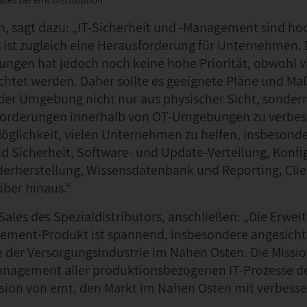
 sagt dazu: „IT-Sicherheit und -Management sind ho
s ist zugleich eine Herausforderung für Unternehmen. 
en hat jedoch noch keine hohe Priorität, obwohl vi
achtet werden. Daher sollte es geeignete Pläne und 
er Umgebung nicht nur aus physischer Sicht, sonder
forderungen innerhalb von OT-Umgebungen zu verbess
Möglichkeit, vielen Unternehmen zu helfen, insbesonde
nd Sicherheit, Software- und Update-Verteilung, Konfi
erherstellung, Wissensdatenbank und Reporting, Clie
ber hinaus.“
Sales des Spezialdistributors, anschließen: „Die Erwei
ement-Produkt ist spannend, insbesondere angesicht
e der Versorgungsindustrie im Nahen Osten. Die Missi
anagement aller produktionsbezogenen IT-Prozesse d
 Vision von emt, den Markt im Nahen Osten mit verbess