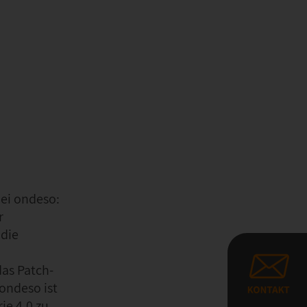
bei ondeso:
r
 die
das Patch-
ondeso ist
ie 4.0 zu